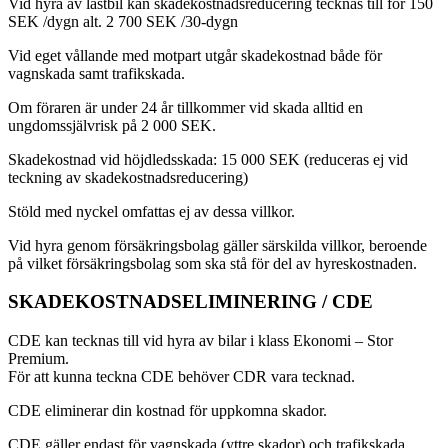
Vid hyra av lastbil kan skadekostnadsreducering tecknas till för 150
SEK /dygn alt. 2 700 SEK /30-dygn
Vid eget vållande med motpart utgår skadekostnad både för
vagnskada samt trafikskada.
Om föraren är under 24 år tillkommer vid skada alltid en
ungdomssjälvrisk på 2 000 SEK.
Skadekostnad vid höjdledsskada: 15 000 SEK (reduceras ej vid
teckning av skadekostnadsreducering)
Stöld med nyckel omfattas ej av dessa villkor.
Vid hyra genom försäkringsbolag gäller särskilda villkor, beroende
på vilket försäkringsbolag som ska stå för del av hyreskostnaden.
SKADEKOSTNADSELIMINERING / CDE
CDE kan tecknas till vid hyra av bilar i klass Ekonomi – Stor
Premium.
För att kunna teckna CDE behöver CDR vara tecknad.
CDE eliminerar din kostnad för uppkomna skador.
CDE gäller endast för vagnskada (yttre skador) och trafikskada.