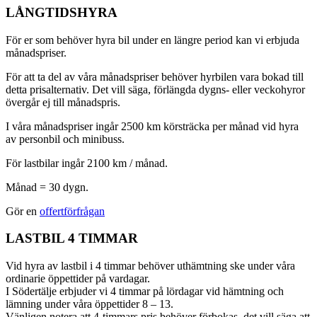
LÅNGTIDSHYRA
För er som behöver hyra bil under en längre period kan vi erbjuda
månadspriser.
För att ta del av våra månadspriser behöver hyrbilen vara bokad till
detta prisalternativ. Det vill säga, förlängda dygns- eller veckohyror
övergår ej till månadspris.
I våra månadspriser ingår 2500 km körsträcka per månad vid hyra
av personbil och minibuss.
För lastbilar ingår 2100 km / månad.
Månad = 30 dygn.
Gör en
offertförfrågan
LASTBIL 4 TIMMAR
Vid hyra av lastbil i 4 timmar behöver uthämtning ske under våra
ordinarie öppettider på vardagar.
I Södertälje erbjuder vi 4 timmar på lördagar vid hämtning och
lämning under våra öppettider 8 – 13.
Vänligen notera att 4-timmars pris behöver förbokas, det vill säga att