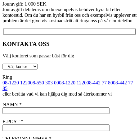
Jouravgift: 1 000 SEK
Jouravgift debiteras om du exempelvis behöver hyra bil efter
kontorstid. Om du har en hyrbil från oss och exempelvis upplever ett
problem är det givetvis kostnadsfritt att ringa oss på vår jourtelefon.
KONTAKTA OSS
Välj kontoret som passar bäst för dig
Ring
08-1220 1220
08-550 303 00
08-1220 1220
08-442 77 80
08-442 77
85
eller berätta vad vi kan hjälpa dig med så återkommer vi
NAMN
*
E-POST
*
TELEFONNUMMER
*