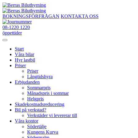
Fortsätt
till
innehållet
BOKNINGSFÖRFRÅGAN
KONTAKTA OSS
08-1220 1220
öppettider
Start
Våra bilar
Hyr lastbil
Priser
Priser
Långtidshyra
Erbjudanden
Sommarpris
Månadspris i sommar
Helgpris
Skadekostnadsreducering
Bil på verkstad?
Verkstäder vi levererar till
Våra kontor
Södertälje
Kungens Kurva
Södermalm