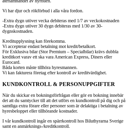
återlämnandet av hyrbilen.
Vi har djur och rökförbud i alla våra fordon.
-Extra dygn utöver vecka debiteras med 1/7 av veckokostnaden
-Extra dygn utöver 30 dygn debiteras med 1/30 av 30-
dygnskostnaden.
Kreditupplysning kan förekomma.
Vi accepterar endast betalning mot kredit/betalkort.
För Exklusiva bilar (Stor Premium – Specialbilar) krävs dubbla
kreditkort varav ett ska vara American Express, Diners eller
Eurocard.
Båda korten måste tillhöra hyresmannen.
Vi kan fakturera företag efter kontroll av kreditvärdighet.
KUNDKONTROLL & PERSONUPPGIFTER
När du skickar en bokningsförfrågan eller gör en bokning innebär
det att du samtycker till att det utförs en kundkontroll på dig och på
samtliga extra förare eller personer som är delaktiga i betalning av
hyresbeloppet eller tillhörande kostnader.
I vår kundkontroll ingår en spärrkontroll hos Biluthyrarna Sverige
samt en anmärknings-/kreditkontroll.