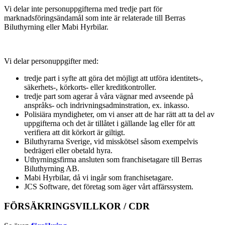
Vi delar inte personuppgifterna med tredje part för
marknadsföringsändamål som inte är relaterade till Berras
Biluthyrning eller Mabi Hyrbilar.
Vi delar personuppgifter med:
tredje part i syfte att göra det möjligt att utföra identitets-,
säkerhets-, körkorts- eller kreditkontroller.
tredje part som agerar å våra vägnar med avseende på
anspråks- och indrivningsadminstration, ex. inkasso.
Polisiära myndigheter, om vi anser att de har rätt att ta del av
uppgifterna och det är tillåtet i gällande lag eller för att
verifiera att dit körkort är giltigt.
Biluthyrarna Sverige, vid misskötsel såsom exempelvis
bedrägeri eller obetald hyra.
Uthyrningsfirma ansluten som franchisetagare till Berras
Biluthyrning AB.
Mabi Hyrbilar, då vi ingår som franchisetagare.
JCS Software, det företag som äger vårt affärssystem.
FÖRSÄKRINGSVILLKOR / CDR