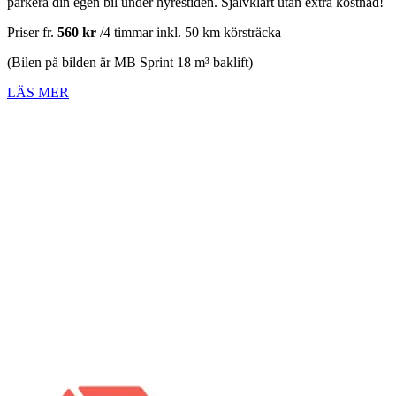
parkera din egen bil under hyrestiden. Självklart utan extra kostnad!
Priser fr.
560 kr
/4 timmar inkl. 50 km körsträcka
(Bilen på bilden är MB Sprint 18 m³ baklift)
LÄS MER