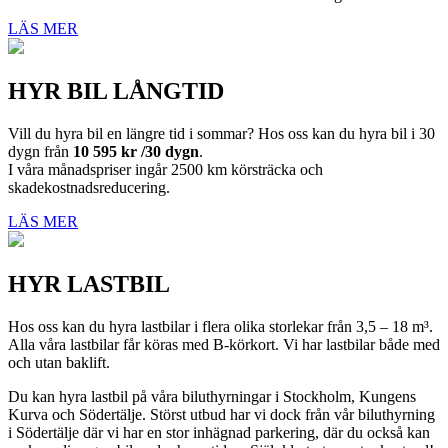
LÄS MER
HYR BIL LÅNGTID
Vill du hyra bil en längre tid i sommar? Hos oss kan du hyra bil i 30
dygn från
10 595 kr /30 dygn
.
I våra månadspriser ingår 2500 km körsträcka och
skadekostnadsreducering.
LÄS MER
HYR LASTBIL
Hos oss kan du hyra lastbilar i flera olika storlekar från 3,5 – 18 m³.
Alla våra lastbilar får köras med B-körkort. Vi har lastbilar både med
och utan baklift.
Du kan hyra lastbil på våra biluthyrningar i Stockholm, Kungens
Kurva och Södertälje. Störst utbud har vi dock från vår biluthyrning
i Södertälje där vi har en stor inhägnad parkering, där du också kan