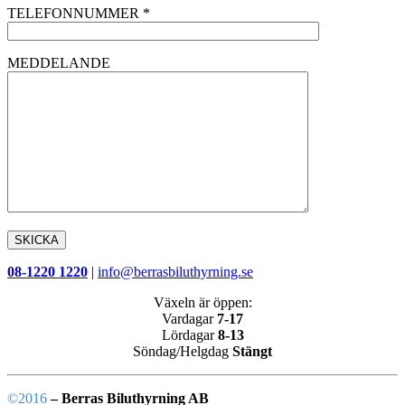
TELEFONNUMMER
*
MEDDELANDE
08-1220 1220
|
info@berrasbiluthyrning.se
Växeln är öppen:
Vardagar
7-17
Lördagar
8-13
Söndag/Helgdag
Stängt
©2016
– Berras Biluthyrning AB