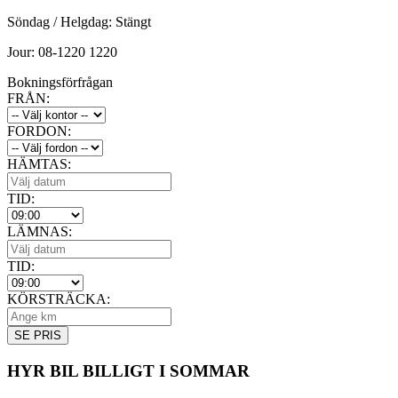
Söndag / Helgdag: Stängt
Jour: 08-1220 1220
Bokningsförfrågan
FRÅN:
FORDON:
HÄMTAS:
TID:
LÄMNAS:
TID:
KÖRSTRÄCKA:
HYR BIL BILLIGT I SOMMAR