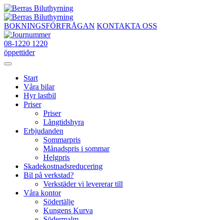
Fortsätt
till
innehållet
BOKNINGSFÖRFRÅGAN
KONTAKTA OSS
08-1220 1220
öppettider
Start
Våra bilar
Hyr lastbil
Priser
Priser
Långtidshyra
Erbjudanden
Sommarpris
Månadspris i sommar
Helgpris
Skadekostnadsreducering
Bil på verkstad?
Verkstäder vi levererar till
Våra kontor
Södertälje
Kungens Kurva
Södermalm